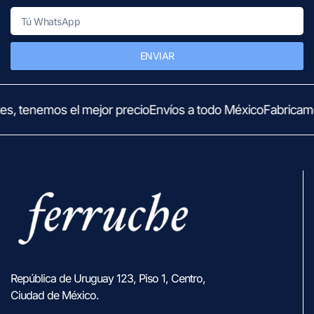
ENVIAR
s, tenemos el mejor precio
Envíos a todo México
Fabricamo
República de Uruguay 123, Piso 1, Centro,
Ciudad de México.