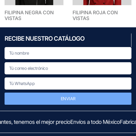
FILIPINA NEGRA CON
FILIPINA ROJA CON
VISTAS
VISTAS
RECIBE NUESTRO CATÁLOGO
ENVIAR
ntes, tenemos el mejor precio
Envíos a todo México
Fabrica