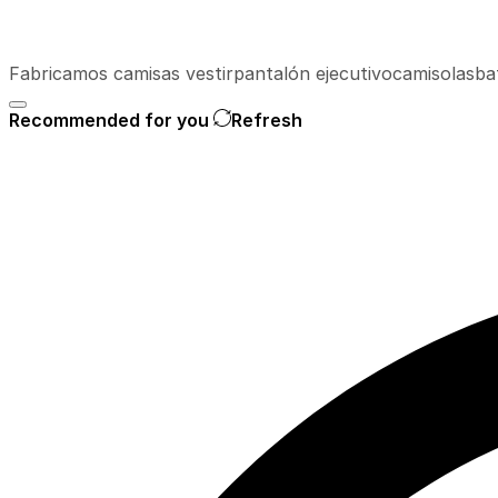
Fabricamos
camisas vestir
pantalón ejecutivo
camisolas
ba
Recommended for you
Refresh