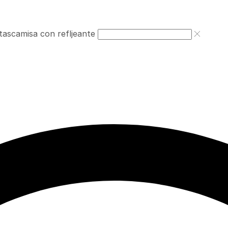
tas
camisa con refljeante