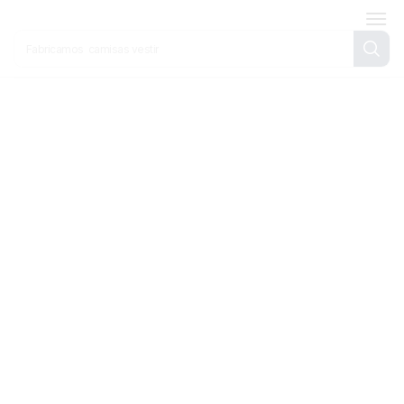
Fabricamos
camisas vestir