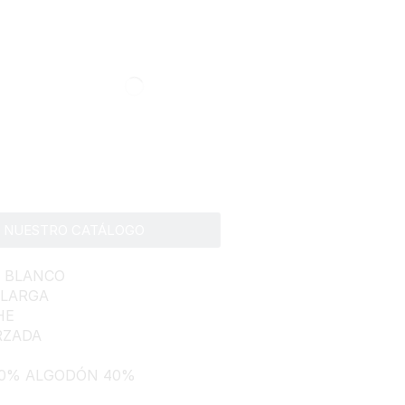
A NUESTRO CATÁLOGO
 BLANCO
 LARGA
HE
RZADA
60% ALGODÓN 40%