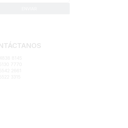
ENVIAR
NTÁCTANOS
4838 8145
5130 7770
5542 2661
5522 3315