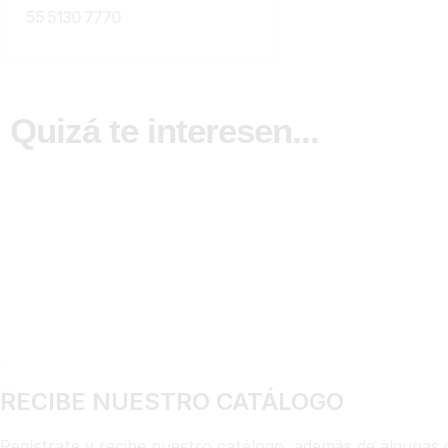
55 5130 7770
Quizá te interesen...
RECIBE NUESTRO CATÁLOGO
Regístrate y recibe nuestro catálogo, además de algunas 