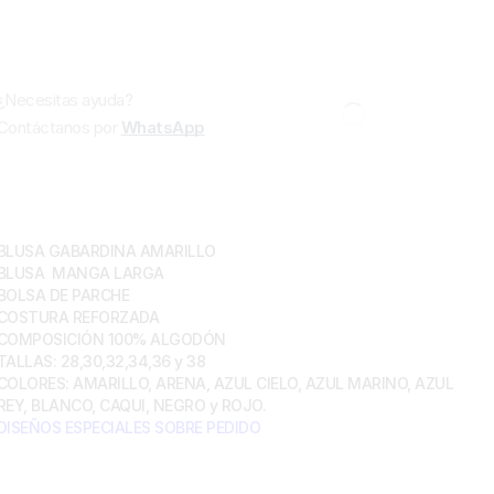
¿Necesitas ayuda?
Contáctanos por
WhatsApp
REVISA NUESTRO CATÁLOGO
BLUSA GABARDINA AMARILLO
BLUSA MANGA LARGA
BOLSA DE PARCHE
COSTURA REFORZADA
COMPOSICIÓN 100% ALGODÓN
TALLAS: 28,30,32,34,36 y 38
COLORES: AMARILLO, ARENA, AZUL CIELO, AZUL MARINO, AZUL
REY, BLANCO, CAQUI, NEGRO y ROJO.
DISEÑOS ESPECIALES SOBRE PEDIDO