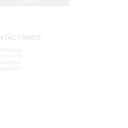
ENVIAR
NTÁCTANOS
4838 8145
5130 7770
5542 2661
5522 3315