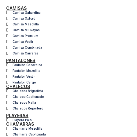
CAMISAS
Camisa Gabardina
Camisa Oxford
Camisa Mezclilla
Camisa Mil Rayas
Camisa Premium
Camisa Vestir
Camisa Combinada
Camisa Carreras
PANTALONES
Pantalón Gabardina
Pantalón Mezclilla
Pantalón Vestir
Pantalón Cargo
CHALECOS
Chalecos Brigadista
Chaleco Capitonado
Chalecos Malla
Chalecos Reportero
PLAYERAS
Playera Polo
CHAMARRAS
Chamarra Mezclilla
Chamarra Capitonada